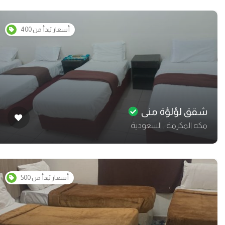
أسعار تبدأ من 400
شقق لؤلؤة منى
مكه المكرمة , السعودية
أسعار تبدأ من 500